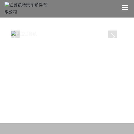
产品中心
冲击试验机
概要：公司专业研制国内外高端改装车市场大尺寸个性化铝
车轮
所属分类：
车间设备
关键词： 冲击试验机
产品咨询
产品推荐